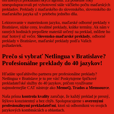
obľúbených prekladateľských agentúr. Za posledné roky
smespolupracovali pri vyhotovení stále väčšieho počtu maďarských
prekladov. Preklady z maďarského do slovenského, slovenského do
maďarského jazyka už v priebehu jedného dňa.
Lektorovanie v materinskom jazyku, maďarské odborné preklady v
Bratislave, nízke ceny, kvalitné preklady, krátke termíny. Ak nám v
ranných hodinách prepošlete materiál určený na preklad, môžete ho
mať hotový už večer.
Slovensko-maďarské preklady
, odborné
preklady v Bratislave, maďarské preklady podľa Vašich
požiadaviek.
Prečo si vybrať Netlingua v Bratislave?
Profesionálne preklady do 40 jazykov!
Hľadáte spoľahlivého partnera pre profesionálne preklady?
Netlingua v Bratislave je tu pre vás! Poskytujeme špičkové
prekladateľské služby do 40 jazykov, pričom využívame
najmodernejšie CAT nástroje ako
MemoQ, Trados a Memsource
.
Naša prísna
kontrola kvality
zaručuje, že každý preklad je presný,
štýlovo konzistentný a bez chýb. Spolupracujeme s
overenými
profesionálnymi prekladateľmi
, ktorí sú odborníkmi vo svojich
jazykových kombináciách a oblastiach.