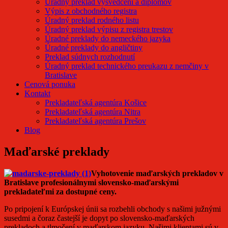
Úradný preklad vysvedčení a diplomov
Výpis z obchodného registra
Úradný preklad rodného listu
Úradný preklad výpisu z registra trestov
Úradné preklady do nemeckého jazyka
Úradné preklady do angličtiny
Preklad súdnych rozhodnutí
Úradný preklad technického preukazu z nemčiny v
Bratislave
Cenová ponuka
Kontakt
Prekladateľská agentúra Košice
Prekladateľská agentúra Nitra
Prekladateľská agentúra Prešov
Blog
Maďarské preklady
Vyhotovenie maďarských prekladov v
Bratislave profesionálnymi slovensko-maďarskými
prekladateľmi za dostupné ceny.
Po pripojení k Európskej únii sa rozbehli obchody s našimi južnými
susedmi a čoraz častejší je dopyt po slovensko-maďarských
prekladoch a tlmočení v maďarskom jazyku. Našimi klientami sú v