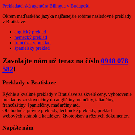
Prekladateľská agentúra Bilingua v Budapešti
Okrem maďarského jazyka najčastejšie robíme nasledovné preklady
v Bratislave:
anglický preklad
nemecký preklad
francúzsky preklad
španielsky preklad
Zavolajte nám už teraz na číslo
0918 078
582
!
Preklady v Bratislave
Rýchle a kvalitné preklady v Bratislave za skvelé ceny, vyhotovenie
prekladov zo slovenčiny do angličtiny, nemčiny, taliančiny,
francúzštiny, španielčiny, maďarčiny atd.
Obchodné a právne preklady, technické preklady, preklad
webových stránok a katalógov, životopisov a rôznych dokumentov.
Napíšte nám