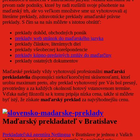
prvom rade podniky, ktoré by radi rozšírili svoje pôsobenie na
maďarský trh, ale vo veľkom množstve sme uz vyhotovovali aj
literárne preklady, zdravotnícke preklady amaďarské právne
preklady. S čím sa na nás môžete s istotou obrátiť:
preklady dohôd, obchodných ponúk
preklady web stránok do maďarského jazyka
preklady článkov, literárnych diel
preklady všeobecnej korešpondencie
preklady kúpno-predajných zmlúv do maďarčiny
preklady ostatných dokumentov
Maďarské preklady vždy vyhotovujú profesionálni
maďarskí
prekladatelia
disponujúci niekoľkoročnými skúsenosťami, ktorí
urobia maximum preto, aby preklad vyhotovený pre Vás bol presný,
prvotriedny a za každých okolností hotový vstanovenom termíne.
Vďaka našej filozofii sa k tomu pripája nízka cena, takže si môžete
byť istý, že získate
maďarský preklad
za najvýhodnejšiu cenu.
Maďarský prekladateľ v Bratislave
Prekladateľská agentúra Netlingua
v Bratislave je jednou z Vašich