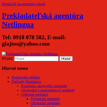
Preskočiť na primárny obsah
Prekladateľská agentúra
Netlingua
Tel: 0918 078 582, E-mail:
glajtos@yahoo.com
Hľadať
Hlavné menu
Domovská stránka
Preklady Bratislava
Korektúra strojového prekladu
Obchodné a marketingové preklady
Odborné preklady
Technické preklady
Obchodné preklady