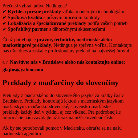
Prečo si vybrať práve Netlingua?
✔
Rýchle a presné preklady
vďaka moderným technológiám
✔
Špičková kvalita
s prísnym procesom kontroly
✔
Lokalizácia a špecializované preklady
podľa vašich potrieb
✔
Spoľahlivý partner
s dlhoročnými skúsenosťami
Či už potrebujete
právne, technické, medicínske alebo
marketingové preklady
, Netlingua je správna voľba. Kontaktujte
nás ešte dnes a získajte profesionálny preklad na najvyššej úrovni!
👉
Navštívte nás v Bratislave alebo nás kontaktujte online:
glajtos@yahoo.com
Preklady z maďarčiny do slovenčiny
Preklady z maďarského do slovenského jazyka za krátky čas v
Bratislave. Preklady kontrolujú lektori s materinským jazykom
maďarským, maďarsko-slovenské, slovensko-maďarské
preklady každý deň v týždni, aj cez víkend. Pre podrobnejšie
informácie nám zavolajte už teraz na nižšie uvedené číslo.
Ak by ste potrebovali pomoc v Maďarsku, obráťte sa na našu
partnerskú agentúru: