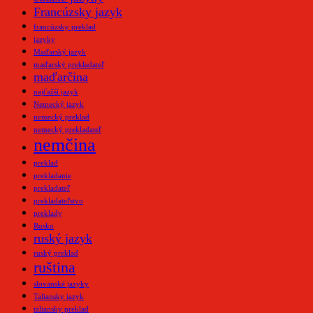
Francúzsky jazyk
francúzsky preklad
jazyky
Maďarský jazyk
maďarský prekladateľ
maďarčina
najťažší jazyk
Nemecký jazyk
nemecký preklad
nemecký prekladateľ
nemčina
preklad
prekladanie
prekladateľ
prekladateľstvo
preklady
Rusko
ruský jazyk
ruský preklad
ruština
slovanské jazyky
Taliansky jazyk
taliansky preklad