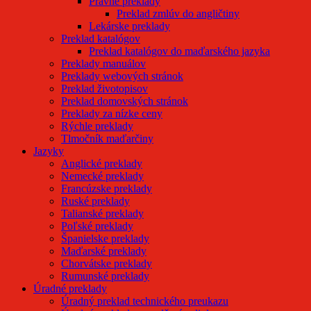
Právne preklady
Preklad zmlúv do angličtiny
Lekárske preklady
Preklad katalógov
Preklad katalógov do maďarského jazyka
Preklady manuálov
Preklady webových stránok
Preklad životopisov
Preklad domovských stránok
Preklady za nízke ceny
Rýchle preklady
Tlmočník maďarčiny
Jazyky
Anglické preklady
Nemecké preklady
Francúzske preklady
Ruské preklady
Talianské preklady
Poľské preklady
Španielske preklady
Maďarské preklady
Chorvátske preklady
Rumunské preklady
Úradné preklady
Úradný preklad technického preukazu