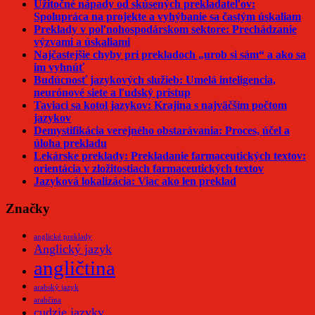
Užitočné nápady od skúsených prekladateľov:
Spolupráca na projekte a vyhýbanie sa častým úskaliam
Preklady v poľnohospodárskom sektore: Prechádzanie
výzvami a úskaliami
Najčastejšie chyby pri prekladoch „urob si sám“ a ako sa
im vyhnúť
Budúcnosť jazykových služieb: Umelá inteligencia,
neurónové siete a ľudský prístup
Taviaci sa kotol jazykov: Krajina s najväčším počtom
jazykov
Demystifikácia verejného obstarávania: Proces, účel a
úloha prekladu
Lekárske preklady: Prekladanie farmaceutických textov:
orientácia v zložitostiach farmaceutických textov
Jazyková lokalizácia: Viac ako len preklad
Značky
anglické preklady
Anglický jazyk
angličtina
arabský jazyk
arabčina
cudzie jazyky