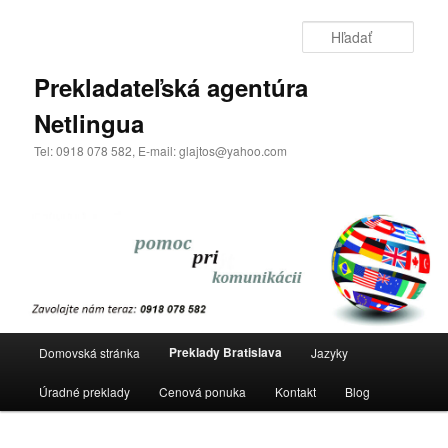
Preskočiť
na
Hľada
primárny
obsah
Prekladateľská agentúra
Netlingua
Tel: 0918 078 582, E-mail: glajtos@yahoo.com
Hlavné
Preklady Bratislava
Domovská stránka
Jazyky
menu
Úradné preklady
Cenová ponuka
Kontakt
Blog