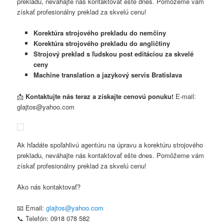
prekladu, neváhajte nás kontaktovať ešte dnes. Pomôžeme vám
získať profesionálny preklad za skvelú cenu!
Korektúra strojového prekladu do nemčiny
Korektúra strojového prekladu do angličtiny
Strojový preklad s ľudskou post editáciou za skvelé
ceny
Machine translation a jazykový servis Bratislava
📩
Kontaktujte nás teraz a získajte cenovú ponuku!
E-mail:
glajtos@yahoo.com
Ak hľadáte spoľahlivú agentúru na úpravu a korektúru strojového
prekladu, neváhajte nás kontaktovať ešte dnes. Pomôžeme vám
získať profesionálny preklad za skvelú cenu!
Ako nás kontaktovať?
📧 Email:
glajtos@yahoo.com
📞 Telefón: 0918 078 582