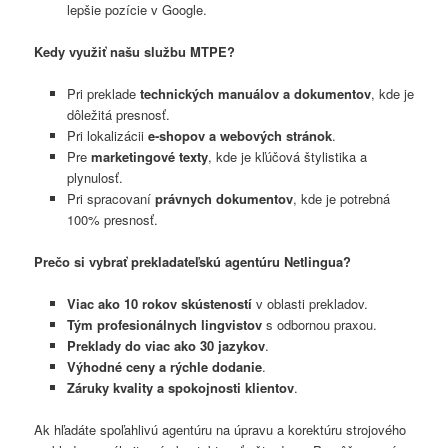
lepšie pozície v Google.
Kedy využiť našu službu MTPE?
Pri preklade
technických manuálov a dokumentov
, kde je
dôležitá presnosť.
Pri lokalizácii
e-shopov a webových stránok
.
Pre
marketingové texty
, kde je kľúčová štylistika a
plynulosť.
Pri spracovaní
právnych dokumentov
, kde je potrebná
100% presnosť.
Prečo si vybrať prekladateľskú agentúru Netlingua?
Viac ako 10 rokov skústeností
v oblasti prekladov.
Tým profesionálnych lingvistov
s odbornou praxou.
Preklady do viac ako 30 jazykov
.
Výhodné ceny a rýchle dodanie
.
Záruky kvality a spokojnosti klientov
.
Ak hľadáte spoľahlivú agentúru na úpravu a korektúru strojového