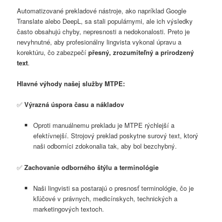
Automatizované prekladové nástroje, ako napríklad Google
Translate alebo DeepL, sa stali populárnymi, ale ich výsledky
často obsahujú chyby, nepresnosti a nedokonalosti. Preto je
nevyhnutné, aby profesionálny lingvista vykonal úpravu a
korektúru, čo zabezpečí
přesný, zrozumiteľný a prirodzený
text
.
Hlavné výhody našej služby MTPE:
✅
Výrazná úspora času a nákladov
Oproti manuálnemu prekladu je MTPE rýchlejší a
efektívnejší. Strojový preklad poskytne surový text, ktorý
naši odborníci zdokonalia tak, aby bol bezchybný.
✅
Zachovanie odborného štýlu a terminológie
Naši lingvisti sa postarajú o presnosť terminológie, čo je
kľúčové v právnych, medicínskych, technických a
marketingových textoch.