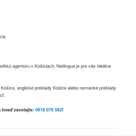
cia
teľskú agentúru v Košiciach, Netlingua je pre vás ideálna
y Košice, anglické preklady Košice alebo nemecké preklady
cť.
 hneď zavolajte:
0918 078 582
!