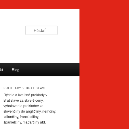
Hľadať
kt
Blog
PREKLADY V BRATISLAVE
Rýchle a kvalitné preklady v
Bratislave za skvelé ceny,
vyhotovenie prekladov zo
slovenčiny do angličtiny, nemčiny,
taliančiny, francúzštiny,
španielčiny, maďarčiny atd.