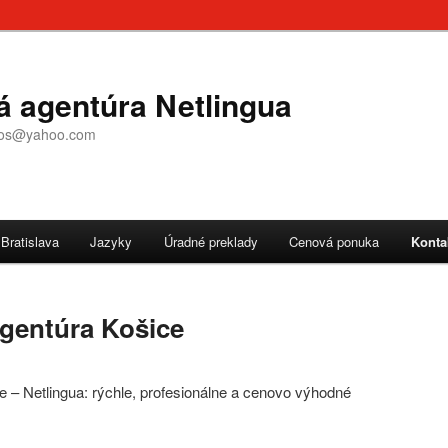
á agentúra Netlingua
ajtos@yahoo.com
Bratislava
Jazyky
Úradné preklady
Cenová ponuka
Konta
agentúra Košice
e – Netlingua: rýchle, profesionálne a cenovo výhodné