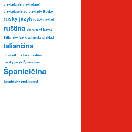
prekladanie
prekladateľ
prekladateľstvo
preklady
Rusko
ruský jazyk
ruský preklad
ruština
slovanské jazyky
Taliansky jazyk
taliansky preklad
taliančina
tlmočník do francúzštiny
čínsky jazyk
Španielsko
Španielčina
španielsky prekladateľ