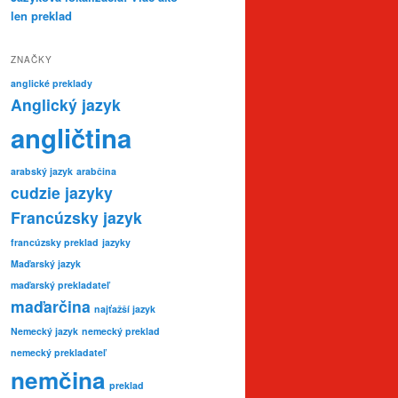
len preklad
ZNAČKY
anglické preklady
Anglický jazyk
angličtina
arabský jazyk
arabčina
cudzie jazyky
Francúzsky jazyk
francúzsky preklad
jazyky
Maďarský jazyk
maďarský prekladateľ
maďarčina
najťažší jazyk
Nemecký jazyk
nemecký preklad
nemecký prekladateľ
nemčina
preklad