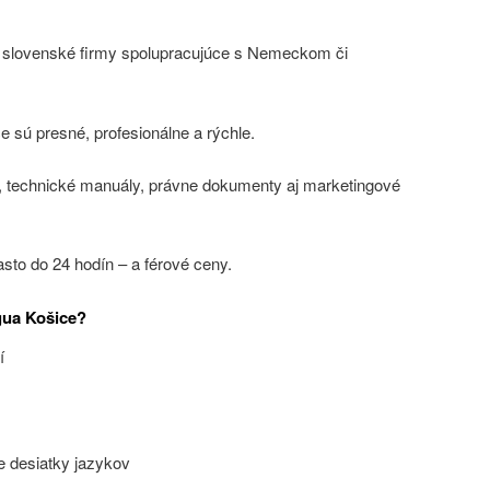
 slovenské firmy spolupracujúce s Nemeckom či
sú presné, profesionálne a rýchle.
 technické manuály, právne dokumenty aj marketingové
sto do 24 hodín – a férové ceny.
ngua Košice?
í
re desiatky jazykov