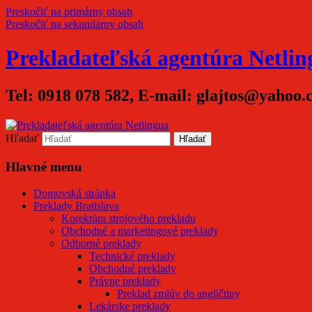
Preskočiť na primárny obsah
Preskočiť na sekundárny obsah
Prekladateľská agentúra Netlin
Tel: 0918 078 582, E-mail: glajtos@yahoo
Hľadať
Hlavné menu
Domovská stránka
Preklady Bratislava
Korektúra strojového prekladu
Obchodné a marketingové preklady
Odborné preklady
Technické preklady
Obchodné preklady
Právne preklady
Preklad zmlúv do angličtiny
Lekárske preklady