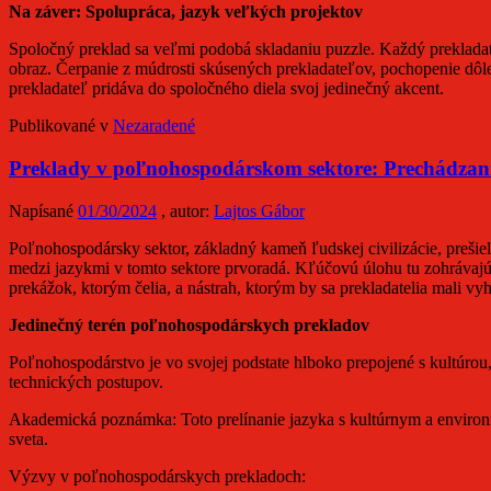
Na záver: Spolupráca, jazyk veľkých projektov
Spoločný preklad sa veľmi podobá skladaniu puzzle. Každý prekladat
obraz. Čerpanie z múdrosti skúsených prekladateľov, pochopenie dôle
prekladateľ pridáva do spoločného diela svoj jedinečný akcent.
Publikované v
Nezaradené
Preklady v poľnohospodárskom sektore: Prechádzani
Napísané
01/30/2024
, autor:
Lajtos Gábor
Poľnohospodársky sektor, základný kameň ľudskej civilizácie, prešie
medzi jazykmi v tomto sektore prvoradá. Kľúčovú úlohu tu zohrávaj
prekážok, ktorým čelia, a nástrah, ktorým by sa prekladatelia mali vy
Jedinečný terén poľnohospodárskych prekladov
Poľnohospodárstvo je vo svojej podstate hlboko prepojené s kultúrou,
technických postupov.
Akademická poznámka: Toto prelínanie jazyka s kultúrnym a environmen
sveta.
Výzvy v poľnohospodárskych prekladoch: