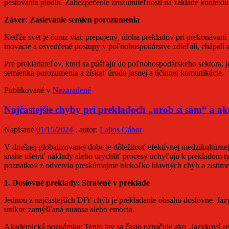
pestovania plodín. Zabezpečenie zrozumiteľnosti na základe kontextu
Záver: Zasievanie semien porozumenia
Keďže svet je čoraz viac prepojený, úloha prekladov pri prekonávaní 
inovácie a osvedčené postupy v poľnohospodárstve zdieľali, chápali 
Pre prekladateľov, ktorí sa púšťajú do poľnohospodárskeho sektora,
semienka porozumenia a získať úrodu jasnej a účinnej komunikácie.
Publikované v
Nezaradené
Najčastejšie chyby pri prekladoch „urob si sám“ a a
Napísané
01/15/2024
, autor:
Lajtos Gábor
V dnešnej globalizovanej dobe je dôležitosť efektívnej medzikultúrne
snahe ušetriť náklady alebo urýchliť procesy uchyľujú k prekladom t
poznatkov z odvetvia preskúmajme niekoľko hlavných chýb a zistime,
1. Doslovné preklady: Stratené v preklade
Jednou z najčastejších DIY chýb je prekladanie obsahu doslovne. Jazy
unikne zamýšľaná nuansa alebo emócia.
Akademická poznámka: Tento jav sa často označuje ako „jazyková rela