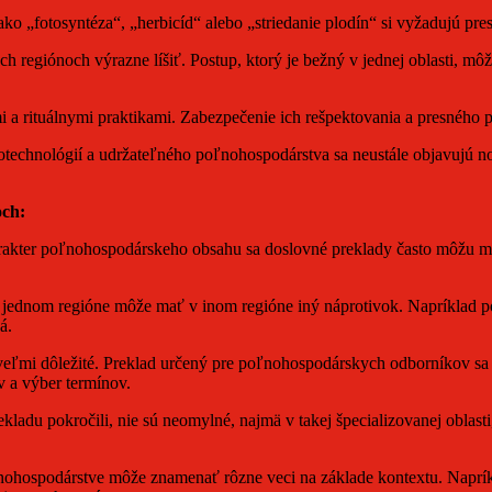
o „fotosyntéza“, „herbicíd“ alebo „striedanie plodín“ si vyžadujú pre
 regiónoch výrazne líšiť. Postup, ktorý je bežný v jednej oblasti, mô
i a rituálnymi praktikami. Zabezpečenie ich rešpektovania a presného p
otechnológií a udržateľného poľnohospodárstva sa neustále objavujú no
och:
akter poľnohospodárskeho obsahu sa doslovné preklady často môžu minú
v jednom regióne môže mať v inom regióne iný náprotivok. Napríklad 
á.
eľmi dôležité. Preklad určený pre poľnohospodárskych odborníkov sa b
v a výber termínov.
rekladu pokročili, nie sú neomylné, najmä v takej špecializovanej obla
ľnohospodárstve môže znamenať rôzne veci na základe kontextu. Naprí