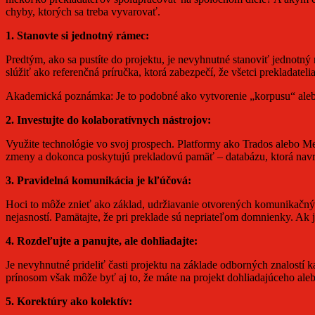
chyby, ktorých sa treba vyvarovať.
1. Stanovte si jednotný rámec:
Predtým, ako sa pustíte do projektu, je nevyhnutné stanoviť jednot
slúžiť ako referenčná príručka, ktorá zabezpečí, že všetci prekladatel
Akademická poznámka: Je to podobné ako vytvorenie „korpusu“ aleb
2. Investujte do kolaboratívnych nástrojov:
Využite technológie vo svoj prospech. Platformy ako Trados alebo M
zmeny a dokonca poskytujú prekladovú pamäť – databázu, ktorá navrh
3. Pravidelná komunikácia je kľúčová:
Hoci to môže znieť ako základ, udržiavanie otvorených komunikačných
nejasností. Pamätajte, že pri preklade sú nepriateľom domnienky. Ak j
4. Rozdeľujte a panujte, ale dohliadajte:
Je nevyhnutné prideliť časti projektu na základe odborných znalostí
prínosom však môže byť aj to, že máte na projekt dohliadajúceho ale
5. Korektúry ako kolektív: