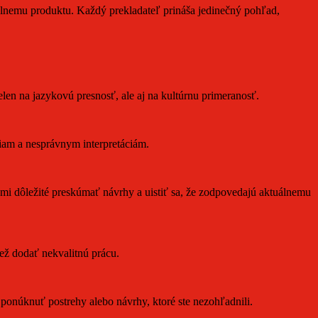
lnemu produktu. Každý prekladateľ prináša jedinečný pohľad,
elen na jazykovú presnosť, ale aj na kultúrnu primeranosť.
tiam a nesprávnym interpretáciám.
ľmi dôležité preskúmať návrhy a uistiť sa, že zodpovedajú aktuálnemu
než dodať nekvalitnú prácu.
onúknuť postrehy alebo návrhy, ktoré ste nezohľadnili.