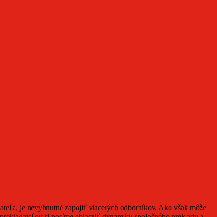
dateľa, je nevyhnutné zapojiť viacerých odborníkov. Ako však môže
prekladateľov si poďme objasniť dynamiku spoločného prekladu a