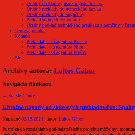
Úradný preklad výpisu z registra trestov
Úradné preklady do nemeckého jazyka
Úradné preklady do angličtiny
Preklad súdnych rozhodnutí
Úradný preklad technického preukazu z nemčiny v Brati
Cenová ponuka
Kontakt
Prekladateľská agentúra Košice
Prekladateľská agentúra Nitra
Prekladateľská agentúra Prešov
Blog
Archívy autora:
Lajtos Gábor
Navigácia článkami
←
Staršie články
Užitočné nápady od skúsených prekladateľov: Spolup
Napísané
02/15/2024
, autor:
Lajtos Gábor
Pustiť sa do rozsiahleho prekladateľského projektu môže byť monume
niekoľko prekladateľov spolupracovať na spoločnom diele? A akým 