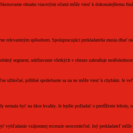
 Skenovanie obsahu viacerými očami môže viesť k dokonalejšiemu finá
.
túrne relevantným spôsobom. Spolupracujúci prekladatelia musia dbať ni
 osobitný segment, udržiavanie všetkých v obraze zabraňuje nedôslednos
ne užitočné, prílišné spoliehanie sa na ne môže viesť k chybám. Je ve
kdy nemala byť na úkor kvality. Je lepšie požiadať o predĺženie lehoty, 
ť vyhľadanie vzájomnej recenzie neoceniteľné. Iný prekladateľ môže p