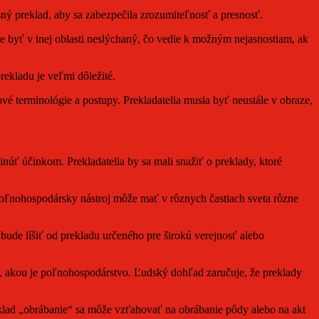
sný preklad, aby sa zabezpečila zrozumiteľnosť a presnosť.
že byť v inej oblasti neslýchaný, čo vedie k možným nejasnostiam, ak
rekladu je veľmi dôležité.
vé terminológie a postupy. Prekladatelia musia byť neustále v obraze,
ť účinkom. Prekladatelia by sa mali snažiť o preklady, ktoré
poľnohospodársky nástroj môže mať v rôznych častiach sveta rôzne
ude líšiť od prekladu určeného pre širokú verejnosť alebo
sti, akou je poľnohospodárstvo. Ľudský dohľad zaručuje, že preklady
klad „obrábanie“ sa môže vzťahovať na obrábanie pôdy alebo na akt