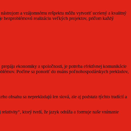
m nástrojom a vzájomnému rešpektu môžu vytvoriť ucelený a kvalitný
uje bezproblémovú realizáciu veľkých projektov, pričom každý
 prepája ekonomiky a spoločnosti, je potreba efektívnej komunikácie
problémov. Poďme sa ponoriť do nuáns poľnohospodárskych prekladov,
 obsahu sa neprekladajú len slová, ale aj podstata týchto tradícií a
lativity“, ktorý tvrdí, že jazyk odráža a formuje naše vnímanie