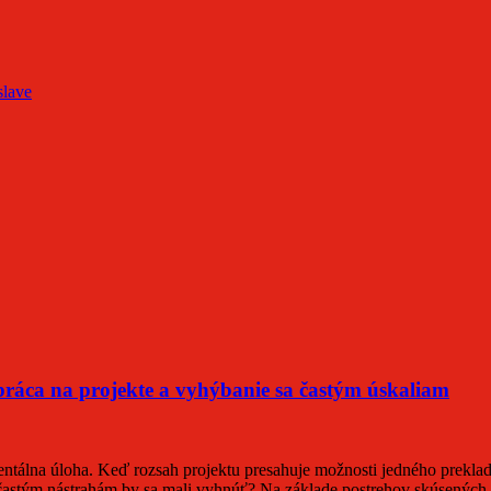
slave
ráca na projekte a vyhýbanie sa častým úskaliam
ntálna úloha. Keď rozsah projektu presahuje možnosti jedného prekla
častým nástrahám by sa mali vyhnúť? Na základe postrehov skúsených 