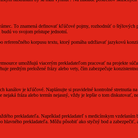
ný rámec. To znamená definovať kľúčové pojmy, rozhodnúť o štýlových
ia budú vo svojom prístupe jednotní.
o referenčného korpusu textu, ktorý pomáha udržiavať jazykovú konz
emsource umožňujú viacerým prekladateľom pracovať na projekte súčasn
uje predtým preložené frázy alebo vety, čím zabezpečuje konzistentno
 kanálov je kľúčové. Naplánujte si pravidelné kontrolné stretnutia na
e nejaká fráza alebo termín nejasný, vždy je lepšie o tom diskutovať, n
 každého prekladateľa. Napríklad prekladateľ s medicínskym vzdelaním 
bo hlavného prekladateľa. Môžu pôsobiť ako styčný bod a zabezpečiť, 