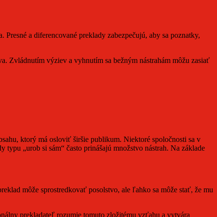
ia. Presné a diferencované preklady zabezpečujú, aby sa poznatky,
stva. Zvládnutím výziev a vyhnutím sa bežným nástrahám môžu zasiať
sahu, ktorý má osloviť širšie publikum. Niektoré spoločnosti sa v
y typu „urob si sám“ často prinášajú množstvo nástrah. Na základe
 preklad môže sprostredkovať posolstvo, ale ľahko sa môže stať, že mu
ionálny prekladateľ rozumie tomuto zložitému vzťahu a vytvára