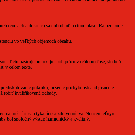
 preferenciách a dokonca sa dohodnúť na tóne hlasu. Rámec bude
istenciu vo veľkých objemoch obsahu.
e. Tieto nástroje ponúkajú spoluprácu v reálnom čase, sledujú
sť v celom texte.
 prediskutovanie pokroku, riešenie pochybností a objasnenie
ež robiť kvalifikované odhady.
by mal riešiť obsah týkajúci sa zdravotníctva. Neoceniteľným
aby bol spoločný výstup harmonický a kvalitný.