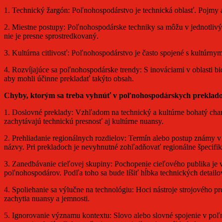
1. Technický žargón: Poľnohospodárstvo je technická oblasť. Pojmy ak
2. Miestne postupy: Poľnohospodárske techniky sa môžu v jednotlivých
nie je presne sprostredkovaný.
3. Kultúrna citlivosť: Poľnohospodárstvo je často spojené s kultúrnym
4. Rozvíjajúce sa poľnohospodárske trendy: S inováciami v oblasti bi
aby mohli účinne prekladať takýto obsah.
Chyby, ktorým sa treba vyhnúť v poľnohospodárskych preklad
1. Doslovné preklady: Vzhľadom na technický a kultúrne bohatý char
zachytávajú technickú presnosť aj kultúrne nuansy.
2. Prehliadanie regionálnych rozdielov: Termín alebo postup známy 
názvy. Pri prekladoch je nevyhnutné zohľadňovať regionálne špecifik
3. Zanedbávanie cieľovej skupiny: Pochopenie cieľového publika je v
poľnohospodárov. Podľa toho sa bude líšiť hĺbka technických detailo
4. Spoliehanie sa výlučne na technológiu: Hoci nástroje strojového p
zachytia nuansy a jemnosti.
5. Ignorovanie významu kontextu: Slovo alebo slovné spojenie v po