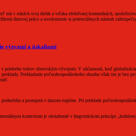
eľ má v rukách svoj dielik a vďaka efektívnej komunikácii, spoločný
žitosti tímovej práce a uvedomenie si potenciálnych nástrah zabezpeč
e výzvami a úskaliami
l v priebehu vekov obrovským vývojom. V súčasnosti, keď globalizácia
ú preklady. Prekladanie poľnohospodárskeho obsahu však nie je bez 
hnúť.
 podnebím a postupmi v danom regióne. Pri preklade poľnohospodárskeho
tálnym kontextom je obsiahnuté v lingvistickom princípe „kultúrnej re