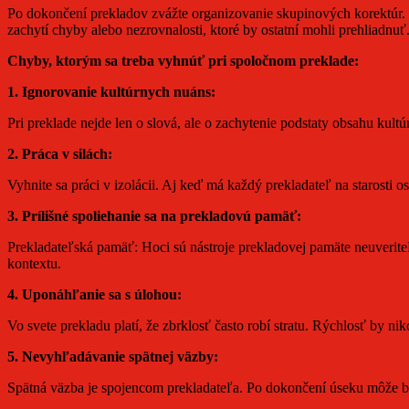
Po dokončení prekladov zvážte organizovanie skupinových korektúr.
zachytí chyby alebo nezrovnalosti, ktoré by ostatní mohli prehliadnuť
Chyby, ktorým sa treba vyhnúť pri spoločnom preklade:
1. Ignorovanie kultúrnych nuáns:
Pri preklade nejde len o slová, ale o zachytenie podstaty obsahu kul
2. Práca v silách:
Vyhnite sa práci v izolácii. Aj keď má každý prekladateľ na starosti
3. Prílišné spoliehanie sa na prekladovú pamäť:
Prekladateľská pamäť: Hoci sú nástroje prekladovej pamäte neuveriteľ
kontextu.
4. Uponáhľanie sa s úlohou:
Vo svete prekladu platí, že zbrklosť často robí stratu. Rýchlosť by ni
5. Nevyhľadávanie spätnej väzby:
Spätná väzba je spojencom prekladateľa. Po dokončení úseku môže by