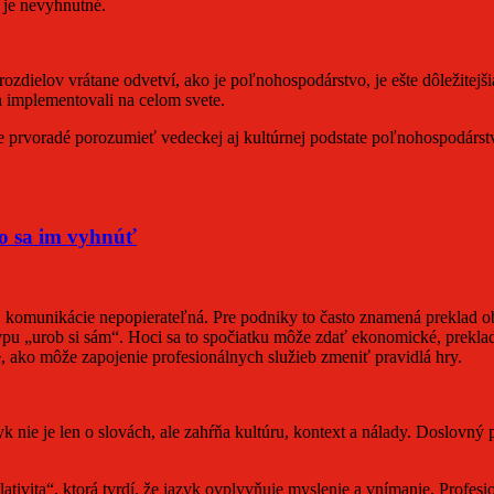
 je nevyhnutné.
rozdielov vrátane odvetví, ako je poľnohospodárstvo, je ešte dôležitejš
a implementovali na celom svete.
 je prvoradé porozumieť vedeckej aj kultúrnej podstate poľnohospodár
ko sa im vyhnúť
j komunikácie nepopierateľná. Pre podniky to často znamená preklad ob
ypu „urob si sám“. Hoci sa to spočiatku môže zdať ekonomické, preklad
 ako môže zapojenie profesionálnych služieb zmeniť pravidlá hry.
k nie je len o slovách, ale zahŕňa kultúru, kontext a nálady. Doslovný
tivita“, ktorá tvrdí, že jazyk ovplyvňuje myslenie a vnímanie. Profes