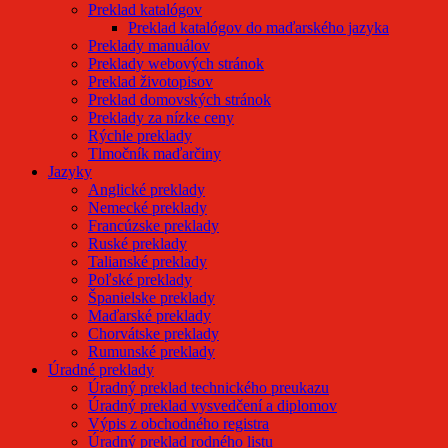
Preklad katalógov
Preklad katalógov do maďarského jazyka
Preklady manuálov
Preklady webových stránok
Preklad životopisov
Preklad domovských stránok
Preklady za nízke ceny
Rýchle preklady
Tlmočník maďarčiny
Jazyky
Anglické preklady
Nemecké preklady
Francúzske preklady
Ruské preklady
Talianské preklady
Poľské preklady
Španielske preklady
Maďarské preklady
Chorvátske preklady
Rumunské preklady
Úradné preklady
Úradný preklad technického preukazu
Úradný preklad vysvedčení a diplomov
Výpis z obchodného registra
Úradný preklad rodného listu